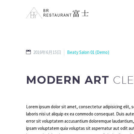
2016年6月15日
Beaty Salon 01 (Demo)
MODERN ART
CLE
Lorem ipsum dolor sit amet, consectetur adipisicing elit,
laboris nisi ut aliquip ex ea commodo consequat. Duis aute i
error sit voluptatem accusantium doloremque laudantium, t
ipsam voluptatem quia voluptas sit aspernatur aut odit a