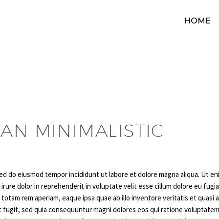
HOME
AN MINIMALISTIC
 sed do eiusmod tempor incididunt ut labore et dolore magna aliqua. Ut e
rure dolor in reprehenderit in voluptate velit esse cillum dolore eu fugia
otam rem aperiam, eaque ipsa quae ab illo inventore veritatis et quasi 
ut fugit, sed quia consequuntur magni dolores eos qui ratione voluptate