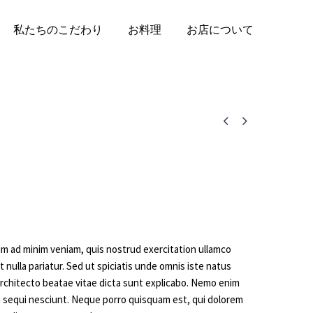
私たちのこだわり
お料理
お店について


nim ad minim veniam, quis nostrud exercitation ullamco
t nulla pariatur. Sed ut spiciatis unde omnis iste natus
architecto beatae vitae dicta sunt explicabo. Nemo enim
m sequi nesciunt. Neque porro quisquam est, qui dolorem