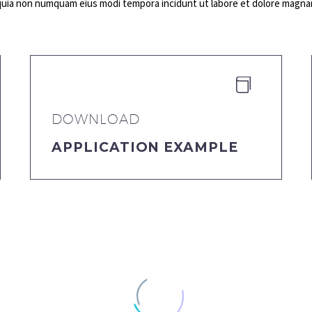
ed quia non numquam eius modi tempora incidunt ut labore et dolore magn


DOWNLOAD
APPLICATION EXAMPLE