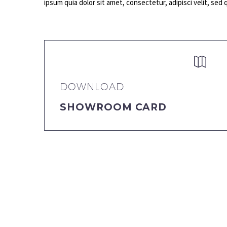
ipsum quia dolor sit amet, consectetur, adipisci velit, s


DOWNLOAD
SHOWROOM CARD