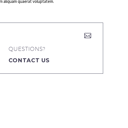
am aliquam quaerat voluptatem.


QUESTIONS?
CONTACT US