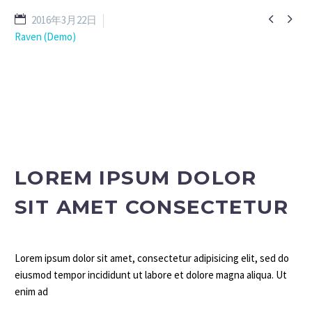


2016年3月22日
Raven (Demo)
LOREM IPSUM DOLOR
SIT AMET CONSECTETUR
Lorem ipsum dolor sit amet, consectetur adipisicing elit, sed do
eiusmod tempor incididunt ut labore et dolore magna aliqua. Ut
enim ad