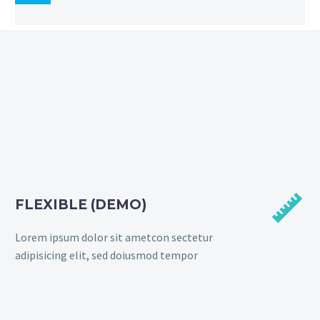


FLEXIBLE (DEMO)
Lorem ipsum dolor sit ametcon sectetur
adipisicing elit, sed doiusmod tempor