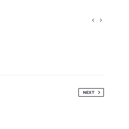


NEXT