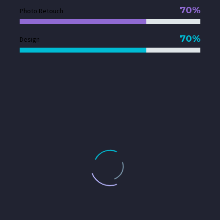
70%
Photo Retouch
70%
Design