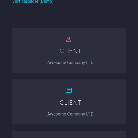
Vertical Slider (Demo)


CLIENT
Awesome Company LTD


CLIENT
Awesome Company LTD