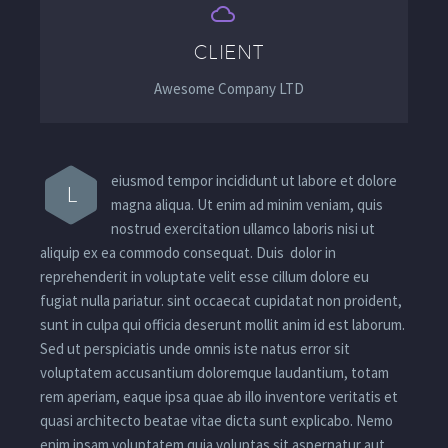


CLIENT
Awesome Company LTD
eiusmod tempor incididunt ut labore et dolore
L
magna aliqua. Ut enim ad minim veniam, quis
nostrud exercitation ullamco laboris nisi ut
aliquip ex ea commodo consequat. Duis dolor in
reprehenderit in voluptate velit esse cillum dolore eu
fugiat nulla pariatur. sint occaecat cupidatat non proident,
sunt in culpa qui officia deserunt mollit anim id est laborum.
Sed ut perspiciatis unde omnis iste natus error sit
voluptatem accusantium doloremque laudantium, totam
rem aperiam, eaque ipsa quae ab illo inventore veritatis et
quasi architecto beatae vitae dicta sunt explicabo. Nemo
enim ipsam voluptatem quia voluptas sit aspernatur aut