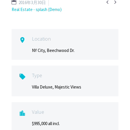


2016年3月30日
Real Estate - splash (Demo)
Location

NY City, Beechwood Dr.
Type

Villa Deluxe, Majestic Views
Value

$995,000 all incl.