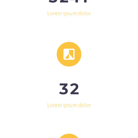
Lorem ipsum dolor


3
2
Lorem ipsum dolor