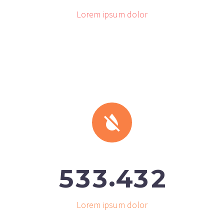
Lorem ipsum dolor


.
5
3
3
4
3
2
Lorem ipsum dolor