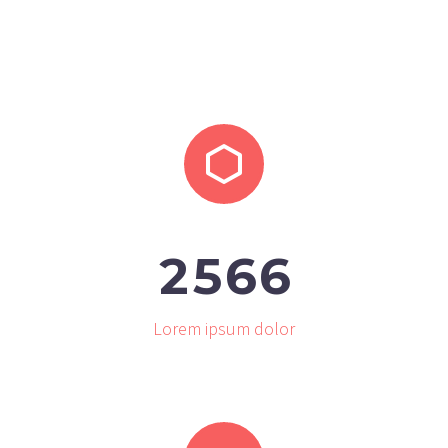


2
5
6
6
Lorem ipsum dolor