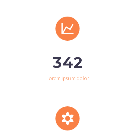


3
4
2
Lorem ipsum dolor

