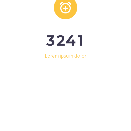


3
2
4
1
Lorem ipsum dolor