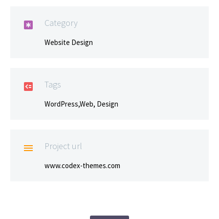
Category

Website Design
Tags

WordPress,Web, Design
Project url

www.codex-themes.com