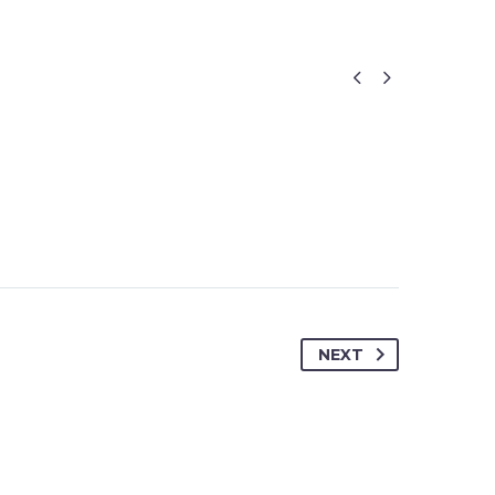


NEXT