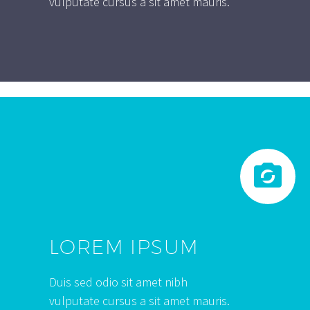
vulputate cursus a sit amet mauris.


LOREM IPSUM
Duis sed odio sit amet nibh
vulputate cursus a sit amet mauris.