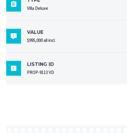
TYPE

Villa Deluxe
VALUE

$995,000 all incl.
LISTING ID

PROP-9113 VD