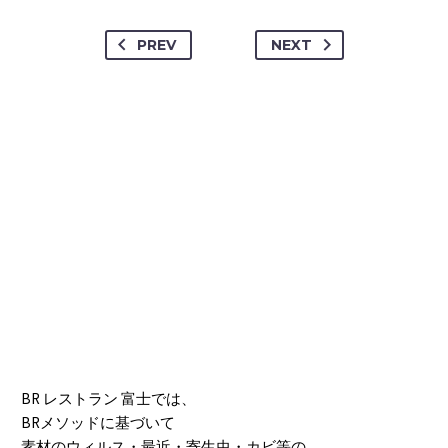
PREV
NEXT
BR レストラン 富士では、
BRメソッドに基づいて
素材のウィルス・最近・寄生虫・カビ等の