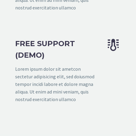
aliqua. Ut enim ad mini veniam, quis
nostrud exercitation ullamco


FREE SUPPORT
(DEMO)
Lorem ipsum dolor sit ametcon
sectetur adipisicing elit, sed doiusmod
tempor incidi labore et dolore magna
aliqua. Ut enim ad mini veniam, quis
nostrud exercitation ullamco